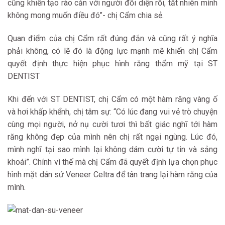
cũng khiến tạo rào cản với người đối diện rồi, tất nhiên mình
không mong muốn điều đó”- chị Cẩm chia sẻ.
Quan điểm của chị Cẩm rất đúng đắn và cũng rất ý nghĩa
phải không, có lẽ đó là động lực mạnh mẽ khiến chỊ Cẩm
quyết định thực hiện phục hình răng thẩm mỹ tại ST
DENTIST
Khi đến với ST DENTIST, chị Cẩm có một hàm răng vàng ố
và hơi khấp khểnh, chị tâm sự: “Có lúc đang vui vẻ trò chuyện
cùng mọi người, nở nụ cười tươi thì bất giác nghĩ tới hàm
răng không đẹp của mình nên chị rất ngại ngùng. Lúc đó,
mình nghĩ tại sao mình lại không dám cười tự tin và sảng
khoái”. Chính vì thế mà chị Cẩm đã quyết định lựa chọn phục
hình mặt dán sứ Veneer Celtra để tân trang lại hàm răng của
mình.