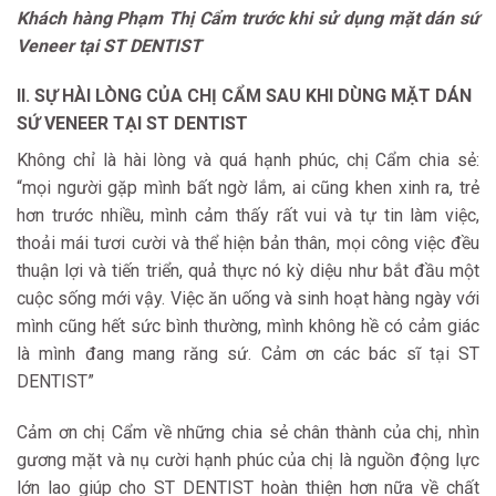
Khách hàng Phạm Thị Cẩm trước khi sử dụng mặt dán sứ
Veneer tại ST DENTIST
II. SỰ HÀI LÒNG CỦA CHỊ CẨM SAU KHI DÙNG MẶT DÁN
SỨ VENEER TẠI ST DENTIST
Không chỉ là hài lòng và quá hạnh phúc, chị Cẩm chia sẻ:
“mọi người gặp mình bất ngờ lắm, ai cũng khen xinh ra, trẻ
hơn trước nhiều, mình cảm thấy rất vui và tự tin làm việc,
thoải mái tươi cười và thể hiện bản thân, mọi công việc đều
thuận lợi và tiến triển, quả thực nó kỳ diệu như bắt đầu một
cuộc sống mới vậy. Việc ăn uống và sinh hoạt hàng ngày với
mình cũng hết sức bình thường, mình không hề có cảm giác
là mình đang mang răng sứ. Cảm ơn các bác sĩ tại ST
DENTIST”
Cảm ơn chị Cẩm về những chia sẻ chân thành của chị, nhìn
gương mặt và nụ cười hạnh phúc của chị là nguồn động lực
lớn lao giúp cho ST DENTIST hoàn thiện hơn nữa về chất