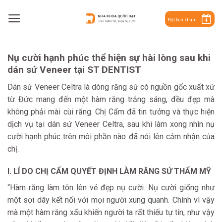
Skip
to
Đặt lịch khám
content
Nụ cười hạnh phúc thể hiện sự hài lòng sau khi
dán sứ Veneer tại ST DENTIST
Dán sứ Veneer Celtra là dòng răng sứ có nguồn gốc xuất xứ
từ Đức mang đến một hàm răng trắng sáng, đều đẹp mà
không phải mài cùi răng. Chị Cẩm đã tin tưởng và thực hiện
dịch vụ tại dán sứ Veneer Celtra, sau khi làm xong nhìn nụ
cười hạnh phúc trên môi phần nào đã nói lên cảm nhận của
chị.
I. LÍ DO CHỊ CẨM QUYẾT ĐỊNH LÀM RĂNG SỨ THẨM MỸ
“Hàm răng làm tôn lên vẻ đẹp nụ cười. Nụ cười giống như
một sợi dây kết nối với mọi người xung quanh. Chính vì vậy
mà một hàm răng xấu khiến người ta rất thiếu tự tin, như vậy