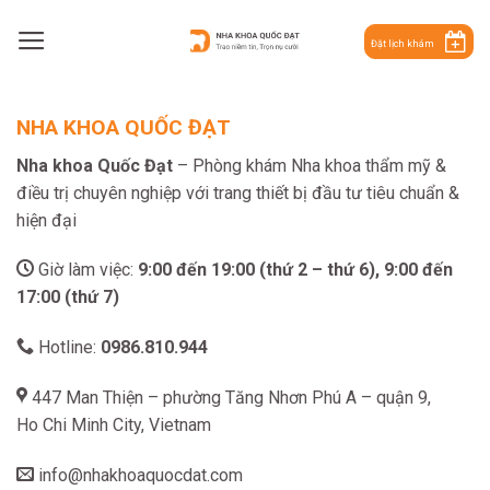
Skip
to
Đặt lịch khám
content
NHA KHOA QUỐC ĐẠT
Nha khoa Quốc Đạt
– Phòng khám Nha khoa thẩm mỹ &
điều trị chuyên nghiệp với trang thiết bị đầu tư tiêu chuẩn &
hiện đại
Giờ làm việc:
9:00 đến 19:00 (thứ 2 – thứ 6), 9:00 đến
17:00 (thứ 7)
Hotline:
0986
.810.944
447 Man Thiện – phường Tăng Nhơn Phú A – quận 9,
Ho Chi Minh City, Vietnam
info@nhakhoaquocdat.com