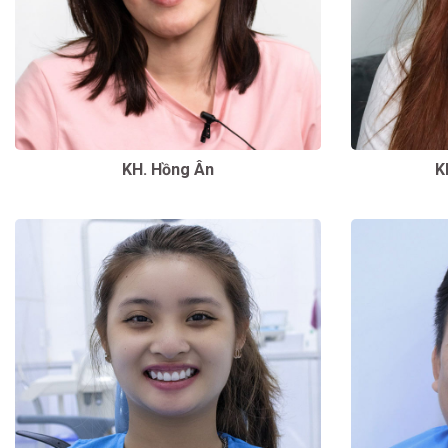
KH. Hồng Ân
K