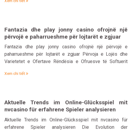
Xem chi tiết
które przyciągają uwagę wielu entuzjastów gier
hazardowych. Turnieje te oferują nie tylko możliwość
rywalizacji z innymi graczami, ale także atrakcyjne nagrody,
co zwiększa emocje związane z rozgrywką….
Fantazia dhe play jonny casino ofrojnë një
përvojë e paharrueshme për lojtarët e zgjuar
Fantazia dhe play jonny casino ofrojnë një përvojë e
paharrueshme për lojtarët e zgjuar Përvoja e Lojës dhe
Varietetet e Ofertave Rëndësia e Ofruesve të Softuerit
Siguria dhe Besueshmëria e Platformës Metodat e
Xem chi tiết
Depozitimit dhe Për tërheqjes Përfitimet e Bonusave dhe
Promovimeve Kushtet e Lojës dhe Rregullat e Bonusit
Mënyrat e Mbështetjes për Klientë dhe…
Aktuelle Trends im Online-Glücksspiel mit
nvcasino für erfahrene Spieler analysieren
Aktuelle Trends im Online-Glücksspiel mit nvcasino für
erfahrene Spieler analysieren Die Evolution der