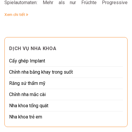
Spielautomaten: Mehr als nur Früchte Progressive
Jackpots: Die Jagd nach dem großen Gewinn Live-Casino:
Xem chi tiết
Das authentische Casino-Erlebnis zu Hause Die Vorteile
des Live-Casinos im Detail Mobile Gaming: Glücksspiel für
unterwegs Die Bedeutung der Benutzerfreundlichkeit bei
Mobile Gaming Sicherheit und Lizenzierung: Kriterien für…
DỊCH VỤ NHA KHOA
Cấy ghép Implant
Chỉnh nha bằng khay trong suốt
Răng sứ thẩm mỹ
Chỉnh nha mắc cài
Nha khoa tổng quát
Nha khoa trẻ em