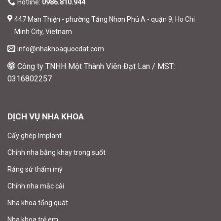
Hotline:
0986.810.944
447 Man Thiện - phường Tăng Nhơn Phú A - quận 9, Ho Chi
Minh City, Vietnam
info@nhakhoaquocdat.com
Công ty TNHH Một Thành Viên Đạt Lan / MST:
0316802257
DỊCH VỤ NHA KHOA
Cấy ghép Implant
Chỉnh nha bằng khay trong suốt
Răng sứ thẩm mỹ
Chỉnh nha mắc cài
Nha khoa tổng quát
Nha khoa trẻ em