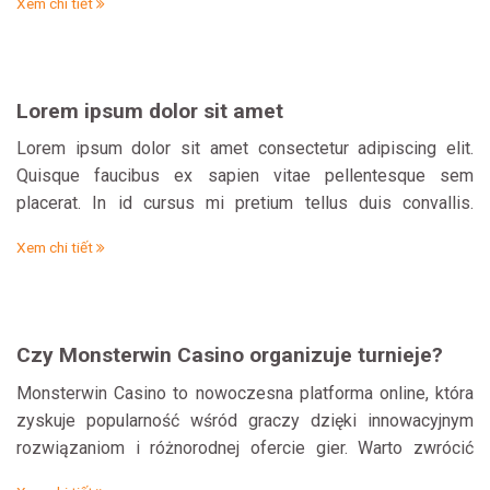
Xem chi tiết
boomerangbet Umsatzbedingungen und wichtige Hinweise
Der Kundenservice von boomerangbet: Erreichbarkeit und
Qualität Bewertung der Reaktionszeiten und Kompetenz
Zahlungsmethoden und Sicherheitsaspekte bei
Lorem ipsum dolor sit amet
boomerangbet Zukunftsperspektiven und
Lorem ipsum dolor sit amet consectetur adipiscing elit.
Weiterentwicklung von boomerangbet 🔥 Spielen ▶️ Mục
Quisque faucibus ex sapien vitae pellentesque sem
lụcAktuelle…
placerat. In id cursus mi pretium tellus duis convallis.
Tempus leo eu aenean sed diam urna tempor. Pulvinar
Xem chi tiết
vivamus fringilla lacus nec metus bibendum egestas.
Iaculis massa nisl malesuada lacinia integer nunc posuere.
Ut hendrerit semper vel class aptent taciti…
Czy Monsterwin Casino organizuje turnieje?
Monsterwin Casino to nowoczesna platforma online, która
zyskuje popularność wśród graczy dzięki innowacyjnym
rozwiązaniom i różnorodnej ofercie gier. Warto zwrócić
uwagę, że na monsterwin organizowane są również turnieje,