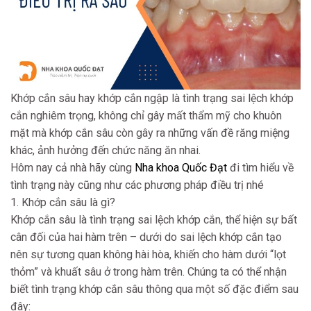
Khớp cắn sâu hay khớp cắn ngập là tình trạng sai lệch khớp
cắn nghiêm trọng, không chỉ gây mất thẩm mỹ cho khuôn
mặt mà khớp cắn sâu còn gây ra những vấn đề răng miệng
khác, ảnh hưởng đến chức năng ăn nhai.
Hôm nay cả nhà hãy cùng
Nha khoa Quốc Đạt
đi tìm hiểu về
tình trạng này cũng như các phương pháp điều trị nhé
1. Khớp cắn sâu là gì?
Khớp cắn sâu là tình trạng sai lệch khớp cắn, thể hiện sự bất
cân đối của hai hàm trên – dưới do sai lệch khớp cắn tạo
nên sự tương quan không hài hòa, khiến cho hàm dưới “lọt
thỏm” và khuất sâu ở trong hàm trên. Chúng ta có thể nhận
biết tình trạng khớp cắn sâu thông qua một số đặc điểm sau
đây: