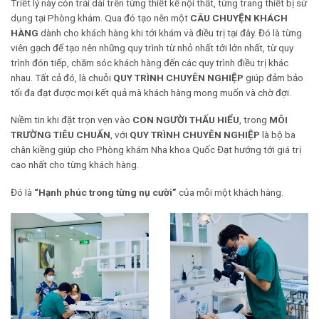
Triết lý này còn trải dài trên từng thiết kế nội thất, từng trang thiết bị sử
dụng tại Phòng
khám. Qua đó tạo nên một
CÂU CHUYỆN KHÁCH
HÀNG
dành cho khách hàng khi tới
khám và điều trị tại đây.
Đó là từng
viên gạch để tạo nên những quy trình từ nhỏ nhất tới lớn nhất, từ quy
trình đón
tiếp, chăm sóc khách hàng đến các quy trình điều trị khác
nhau. Tất cả đó, là chuỗi
QUY
TRÌNH CHUYÊN NGHIỆP
giúp đảm bảo
tối đa đạt được mọi kết quả mà khách hàng mong
muốn và chờ đợi.
Niềm tin khi đặt trọn vẹn vào
CON NGƯỜI THẤU HIỂU
, trong
MÔI
TRƯỜNG TIÊU CHUẨN
,
với
QUY TRÌNH CHUYÊN NGHIỆP
là bộ ba
chân kiềng giúp cho Phòng khám Nha khoa
Quốc Đạt hướng tới giá trị
cao nhất cho từng khách hàng.
Đó là
“Hạnh phúc trong từng nụ cười”
của mỗi một khách hàng.