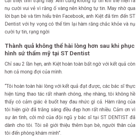
cải thiệt tình trạng này. Anh cũng không tự tin khi thể hiện ra
nụ cười vui vẻ vì răng ố vàng nên không tự tin. May nhờ qua
lời bạn bè và tìm hiểu trên Facebook, anh Kiệt đã tìm đến ST
Dentist với hy vọng có thể tìm lại hàm răng chắc khỏe và nụ
cười tự tin, rạng ngời
Thành quả không thể hài lòng hơn sau khi phục
hình sứ thẩm mỹ tại ST Dentist
Chỉ sau 2 lần hẹn, anh Kiệt hoàn toàn bất ngờ với kết quả còn
hơn cả mong đợi của mình.
“Tôi hoàn toàn hài lòng với kết quả đạt được, các bác sĩ thực
hiện từng thao tác rất nhanh chóng, nhẹ nhàng, tôi không hề
thấy có cảm giác ê buốt hay đau nhức gì cả. Hàm răng của
tôi hiện giờ đã trắng sáng đều đẹp hơn rất nhiều. Cảm ơn vì
sự ân tình, cởi mở của đội ngũ y bác sĩ tại ST DENTIST đã
dành cho tôi. Tôi sẽ giới thiệu thêm bạn bè, người thân của
tôi đến phòng khám mình”.